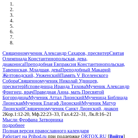
Священномученик Александр Сахаров, пресвитер
Святая
Олимпиада Константинопольская, дева,
диакониса
Преподобная Евпраксия Константинопольская,
Тавеннская, Младшая, дева
Преподобный Макарий
Желтоводский, Унженский
Память V Вселенского
Собора
Священномученик Николай Удинцев,
пресвитер
Исповедница Ираида Тихова
Мученик Александр
Фригиец, врач
Праведная Анна, мать Пресвятой
Богородицы
Мученик Аттал Лионский
Мученица Библиада
Лионская
Мученик Епагаф Лионский
Мученик Матур
Лионский
Священномученик Санкт Лионский, диакон
2Кор.1:12-20, Мф.22:23–33, Гал.4:22–31, Лк.8:16–21
Мысли Феофана Затворника
подробнее
Полная версия православного календаря
Работает на Prihod.ru
при поддержке
ORTOX.RU
[
Войти
]