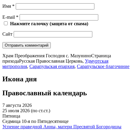
Имя
*
E-mail
*
Нажмите галочку (защита от спама)
Сайт
Храм Преображения Господня с. Мазунино
Страница
прихода
Русская Православная Церковь,
Удмуртская
митрополия
,
Сарапульская епархия
,
Сарапульское благочиние
Икона дня
Православный календарь
7 августа 2026
25 июля 2026 (по ст.ст.)
Пятница
Седмица 10-я по Пятидесятнице
Успение праведной Анны, матери Пресвятой Богородицы