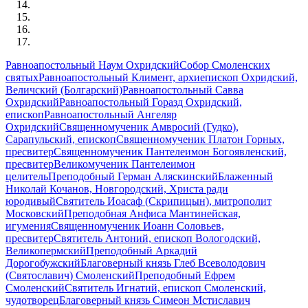
Равноапостольный Наум Охридский
Собор Смоленских
святых
Равноапостольный Климент, архиепископ Охридский,
Величский (Болгарский)
Равноапостольный Савва
Охридский
Равноапостольный Горазд Охридский,
епископ
Равноапостольный Ангеляр
Охридский
Священномученик Амвросий (Гудко),
Сарапульский, епископ
Священномученик Платон Горных,
пресвитер
Священномученик Пантелеимон Богоявленский,
пресвитер
Великомученик Пантелеимон
целитель
Преподобный Герман Аляскинский
Блаженный
Николай Кочанов, Новгородский, Христа ради
юродивый
Святитель Иоасаф (Скрипицын), митрополит
Московский
Преподобная Анфиса Мантинейская,
игумения
Священномученик Иоанн Соловьев,
пресвитер
Святитель Антоний, епископ Вологодский,
Великопермский
Преподобный Аркадий
Дорогобужский
Благоверный князь Глеб Всеволодович
(Святославич) Смоленский
Преподобный Ефрем
Смоленский
Святитель Игнатий, епископ Смоленский,
чудотворец
Благоверный князь Симеон Мстиславич